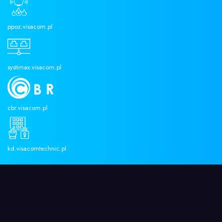
KONTAKT
FAQ
PR
ppoz.visacom.pl
systimax.visacom.pl
cbr.visacom.pl
kd.visacomtechnic.pl