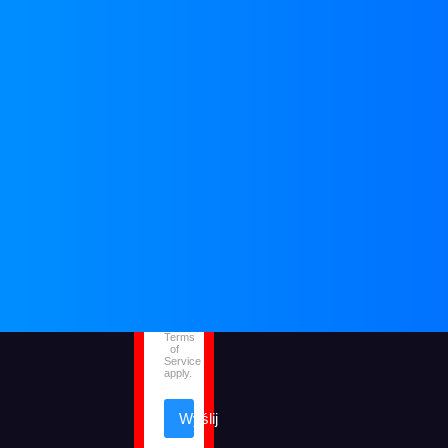
Wiadomość
*
This
site
is
protected
by
reCAPTCHA
and
the
Google
Privacy
Policy
and
Terms
of
Service
apply.
Wyślij