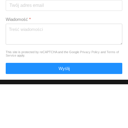
Wiadomość
*
This site is protected by reCAPTCHA and the Google
Privacy Policy
and
Terms of
Service
apply.
Wyślij