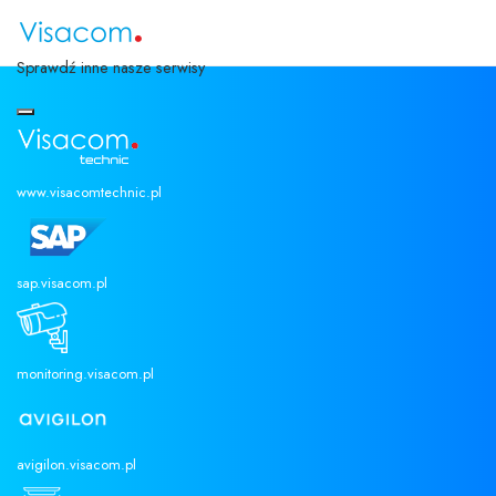
Wybierz swój język
Sprawdź inne nasze serwisy
www.visacomtechnic.pl
BLOG
sap.visacom.pl
START
BLOG
monitoring.visacom.pl
KANADA BLOKUJE HIKVISION, CO TO OZNACZA
DLA TWOJEGO BEZPIECZEŃSTWA ?
avigilon.visacom.pl